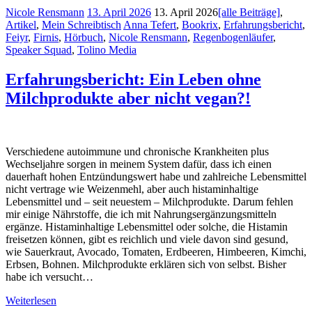
Nicole Rensmann
13. April 2026
13. April 2026
[alle Beiträge]
,
Artikel
,
Mein Schreibtisch
Anna Tefert
,
Bookrix
,
Erfahrungsbericht
,
Feiyr
,
Firnis
,
Hörbuch
,
Nicole Rensmann
,
Regenbogenläufer
,
Speaker Squad
,
Tolino Media
Erfahrungsbericht: Ein Leben ohne
Milchprodukte aber nicht vegan?!
Verschiedene autoimmune und chronische Krankheiten plus
Wechseljahre sorgen in meinem System dafür, dass ich einen
dauerhaft hohen Entzündungswert habe und zahlreiche Lebensmittel
nicht vertrage wie Weizenmehl, aber auch histaminhaltige
Lebensmittel und – seit neuestem – Milchprodukte. Darum fehlen
mir einige Nährstoffe, die ich mit Nahrungsergänzungsmitteln
ergänze. Histaminhaltige Lebensmittel oder solche, die Histamin
freisetzen können, gibt es reichlich und viele davon sind gesund,
wie Sauerkraut, Avocado, Tomaten, Erdbeeren, Himbeeren, Kimchi,
Erbsen, Bohnen. Milchprodukte erklären sich von selbst. Bisher
habe ich versucht…
Weiterlesen