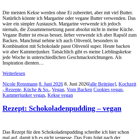
Die meisten Kekse werden ohne Ei zubereitet, aber mit viel Butter.
Natürlich könnte ich Margarine oder vegane Butter verwenden. Das
wäre ein simpler Austausch. Margarine verwende ich jedoch
niemals, die Zusammensetzung passt absolut nicht in meine Küche.
Vegane Butter ist etwas besser, lieber verwende ich aber Rapsöl zum
Backen. Manchmal nehme ich auch Olivenöl, besonders in
Kombination mit Schokolade passt Olivenöl super. Heute backen
wir aber Kammerjunker. Tatsächlich gibt es meine Lieblingskekse
jede Woche in unterschiedlichen Geschmacksrichtungen. Als
Inspiration dienten…
Weiterlesen
Nicole Rensmann
8. Juni 2026
8. Juni 2026
[alle Beiträge]
,
Kochzeit
- Rezepte, Küche & So.
,
Vegan
,
Vom Backen
Cookies vegan
,
Kammerjunker vegan
,
Kekse vegan
Rezept: Schokoladenpudding – vegan
Das Rezept für den Schokoladenpudding schreibe ich hier schon
mal auf, damit ich es nicht vergesse. Das Foto folgt nach der