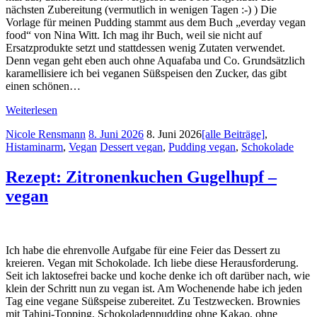
nächsten Zubereitung (vermutlich in wenigen Tagen :-) ) Die
Vorlage für meinen Pudding stammt aus dem Buch „everday vegan
food“ von Nina Witt. Ich mag ihr Buch, weil sie nicht auf
Ersatzprodukte setzt und stattdessen wenig Zutaten verwendet.
Denn vegan geht eben auch ohne Aquafaba und Co. Grundsätzlich
karamellisiere ich bei veganen Süßspeisen den Zucker, das gibt
einen schönen…
Weiterlesen
Nicole Rensmann
8. Juni 2026
8. Juni 2026
[alle Beiträge]
,
Histaminarm
,
Vegan
Dessert vegan
,
Pudding vegan
,
Schokolade
Rezept: Zitronenkuchen Gugelhupf –
vegan
Ich habe die ehrenvolle Aufgabe für eine Feier das Dessert zu
kreieren. Vegan mit Schokolade. Ich liebe diese Herausforderung.
Seit ich laktosefrei backe und koche denke ich oft darüber nach, wie
klein der Schritt nun zu vegan ist. Am Wochenende habe ich jeden
Tag eine vegane Süßspeise zubereitet. Zu Testzwecken. Brownies
mit Tahini-Topping, Schokoladenpudding ohne Kakao, ohne