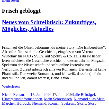
Mehr lesen
Frisch gebloggt
Neues vom Schreibtisch: Zukünftiges,
Mögliches, Aktuelles
Frisch auf die Ohren bekommst du meine Story „Die Einberufung“.
Ab sofort findest du die Geschichte, eingelesen von Verena
Wilhelmy für PODYSSEY, auf Spotify & Co. Falls du sie lieber
lesen möchtest, die Geschichte erschien in diesem Jahr im Magazin
Spektrum der Wissenschaft und steht online kostenlos zur
Verfügung. Zurzeit arbeite ich an zwei Romanen. Der erste ist keine
Phantastik. Der zweite Roman ist, und ich weiß, dass du (und du
und du und ich) darauf wartest, Band 3 von…
Weiterlesen
Nicole Rensmann
17. Juni 2026
17. Juni 2026
[alle Beiträge]
,
Hintergrundinformationen
,
Mein Schreibtisch
,
Niemand alias Mein
Märchen
Hörbuch
,
Niemand
,
Roman
,
Spekrum
,
Storiy
,
Story