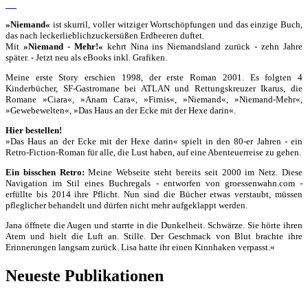
»Niemand«
ist skurril, voller witziger Wortschöpfungen und das einzige Buch,
das nach leckerlieblichzuckersüßen Erdbeeren duftet.
Mit
»Niemand - Mehr!«
kehrt Nina ins Niemandsland zurück - zehn Jahre
später. - Jetzt neu als eBooks inkl. Grafiken.
Meine erste Story erschien 1998, der erste Roman 2001. Es folgten 4
Kinderbücher, SF-Gastromane bei ATLAN und Rettungskreuzer Ikarus, die
Romane »Ciara«, »Anam Cara«, »Firnis«, »Niemand«, »Niemand-Mehr«,
»Gewebewelten«, »Das Haus an der Ecke mit der Hexe darin«.
Hier bestellen!
»Das Haus an der Ecke mit der Hexe darin« spielt in den 80-er Jahren - ein
Retro-Fiction-Roman für alle, die Lust haben, auf eine Abenteuerreise zu gehen.
Ein bisschen Retro:
Meine Webseite steht bereits seit 2000 im Netz. Diese
Navigation im Stil eines Buchregals - entworfen von groessenwahn.com -
erfüllte bis 2014 ihre Pflicht. Nun sind die Bücher etwas verstaubt, müssen
pfleglicher behandelt und dürfen nicht mehr aufgeklappt werden.
Jana öffnete die Augen und starrte in die Dunkelheit. Schwärze. Sie hörte ihren
Atem und hielt die Luft an. Stille. Der Geschmack von Blut brachte ihre
Erinnerungen langsam zurück. Lisa hatte ihr einen Kinnhaken verpasst.«
Neueste Publikationen